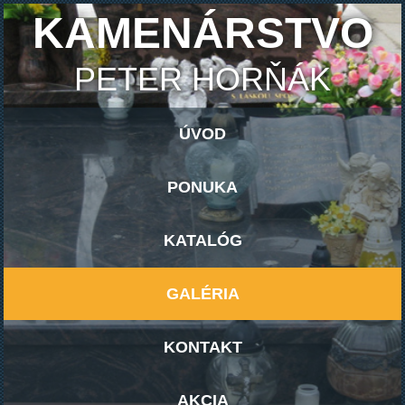
KAMENÁRSTVO
PETER HORŇÁK
ÚVOD
PONUKA
KATALÓG
GALÉRIA
KONTAKT
AKCIA