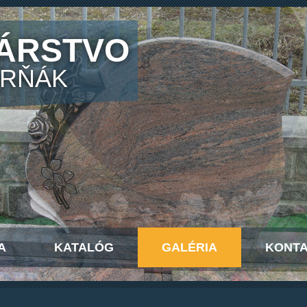
ÁRSTVO
ORŇÁK
A
KATALÓG
GALÉRIA
KONT